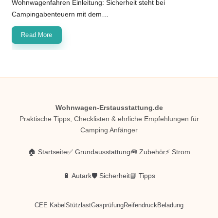
Wohnwagenfahren Einleitung: Sicherheit steht bei
Campingabenteuern mit dem…
Read More
Wohnwagen-Erstausstattung.de
Praktische Tipps, Checklisten & ehrliche Empfehlungen für
Camping Anfänger
🏠 Startseite
✅ Grundausstattung
🧰 Zubehör
⚡ Strom
🔋 Autark
🛡️ Sicherheit
📘 Tipps
CEE Kabel
Stützlast
Gasprüfung
Reifendruck
Beladung