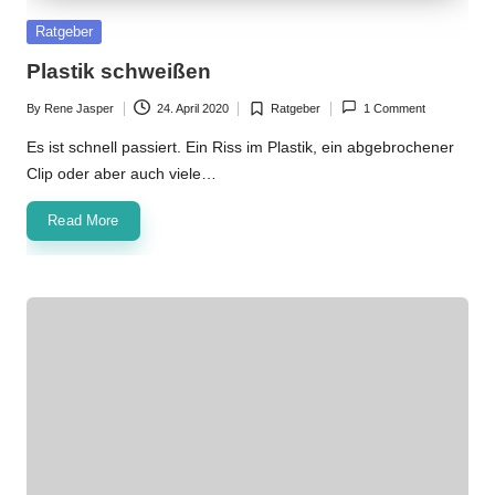
Posted
Ratgeber
in
Plastik schweißen
By
Rene Jasper
24. April 2020
Ratgeber
1 Comment
Posted
Posted
by
in
Es ist schnell passiert. Ein Riss im Plastik, ein abgebrochener
Clip oder aber auch viele…
Read More