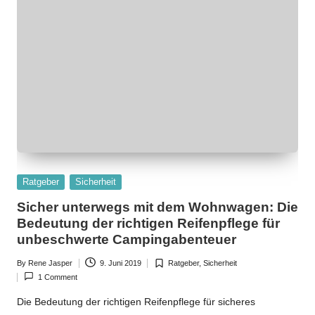
Posted
Ratgeber
Sicherheit
in
Sicher unterwegs mit dem Wohnwagen: Die
Bedeutung der richtigen Reifenpflege für
unbeschwerte Campingabenteuer
By
Rene Jasper
9. Juni 2019
Ratgeber
,
Sicherheit
Posted
Posted
1 Comment
by
in
Die Bedeutung der richtigen Reifenpflege für sicheres