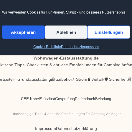
Wir verwenden Cookies für Funktionen, Statistik und besseres Nutzererlebnis.
Akzeptieren
Ablehnen
Einstellungen
Cookie-Richtlinie
Datenschutz
Impressum
Wohnwagen-Erstausstattung.de
ktische Tipps, Checklisten & ehrliche Empfehlungen für Camping Anfä
rtseite
✅ Grundausstattung
🧰 Zubehör
⚡ Strom
🔋 Autark
🛡️ Sicherheit
📘
CEE Kabel
Stützlast
Gasprüfung
Reifendruck
Beladung
Unabhängige Tipps & ehrliche Empfehlungen für Camping Anfänger
Impressum
Datenschutzerklärung