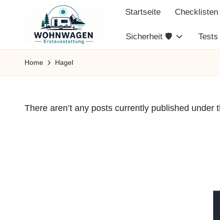
Startseite
Checklisten
Skip
Sicherheit 🛡️
Tests
to
W
Checkliste,
content
Home
Hagel
Tipps
o
&
h
Zubehör
There aren’t any posts currently published under t
für
n
Camping
w
Anfänger
a
g
e