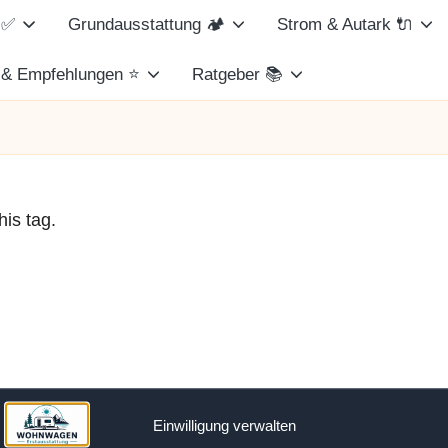
 ✅
Grundausstattung 🏕️
Strom & Autark 🔌
 & Empfehlungen ⭐
Ratgeber 📚
his tag.
Einwilligung verwalten